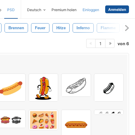
Anmelden
o
PSD
Deutsch
Premium holen
Einloggen
Brennen
Feuer
Hitze
Inferno
Flamme
Wei
von 6
1