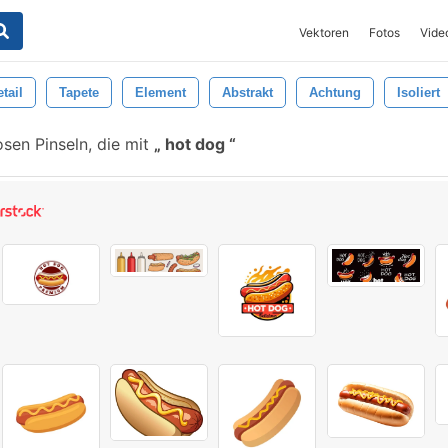
Vektoren
Fotos
Vide
tail
Tapete
Element
Abstrakt
Achtung
Isoliert
sen Pinseln, die mit
hot dog