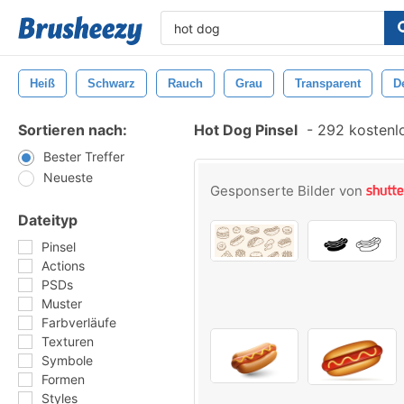
Heiß
Schwarz
Rauch
Grau
Transparent
De
Sortieren nach:
Hot Dog Pinsel
-
292 kostenlo
Bester Treffer
Neueste
Gesponserte Bilder von
Dateityp
Pinsel
Actions
PSDs
Muster
Farbverläufe
Texturen
Symbole
Formen
Styles