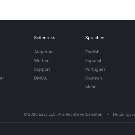
Seitenlinks
Sprachen
Angebote
English
Werben
Español
Support
Português
er
DMCA
Deutsch
Mehr ...
•
© 2026 Eezy LLC. Alle Rechte vorbehalten
Nutzungsb