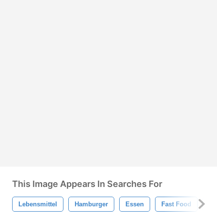
This Image Appears In Searches For
Lebensmittel
Hamburger
Essen
Fast Food
Ch