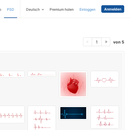
Anmelden
o
PSD
Deutsch
Premium holen
Einloggen
von 5
1