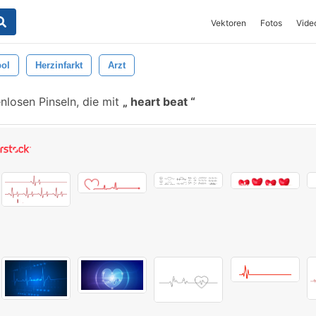
Vektoren
Fotos
Vide
ol
Herzinfarkt
Arzt
losen Pinseln, die mit
heart beat