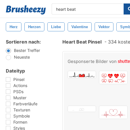
Herz
Herzen
Liebe
Valentine
Vektor
Symb
Sortieren nach:
Heart Beat Pinsel
-
334 kosten
Bester Treffer
Neueste
Gesponserte Bilder von
Dateityp
Pinsel
Actions
PSDs
Muster
Farbverläufe
Texturen
Symbole
Formen
Styles