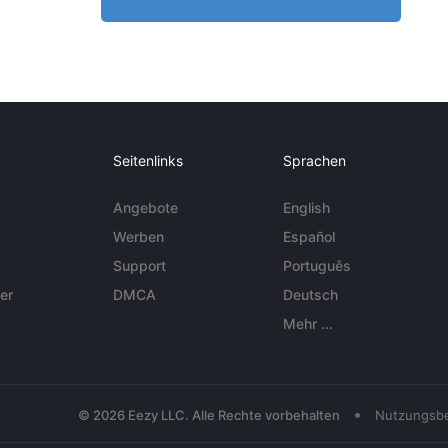
Seitenlinks
Sprachen
Angebote
English
Werben
Español
Support
Português
er
DMCA
Deutsch
Mehr ...
•
© 2026 Eezy LLC. Alle Rechte vorbehalten
Nutzungsb