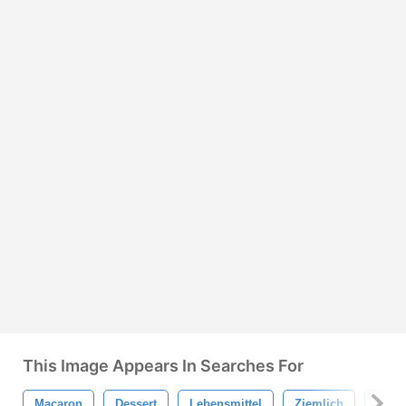
This Image Appears In Searches For
Macaron
Dessert
Lebensmittel
Ziemlich
Girly