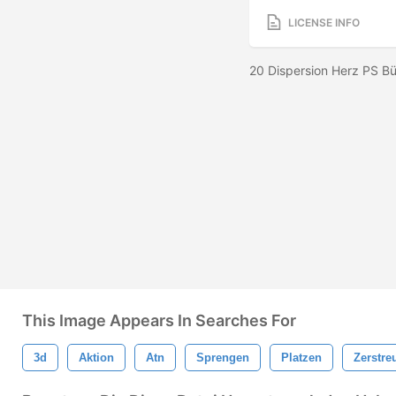
LICENSE INFO
20 Dispersion Herz PS B
This Image Appears In Searches For
3d
Aktion
Atn
Sprengen
Platzen
Zerstre