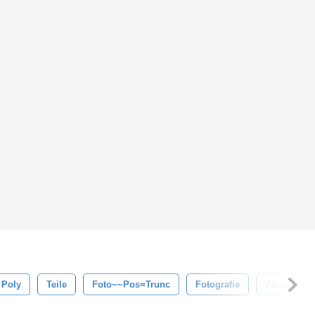
 Poly
Teile
Foto~~pos=trunc
Fotografie
Zerschmett