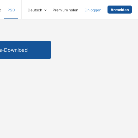
Anmelden
o
PSD
Deutsch
Premium holen
Einloggen
is-Download