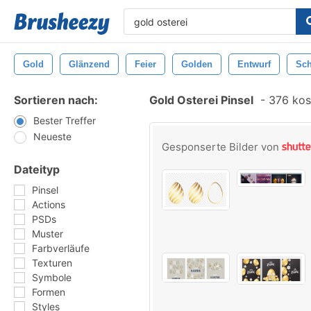
Gold
Glänzend
Feier
Golden
Entwurf
Sc
Sortieren nach:
Gold Osterei Pinsel
-
376 kost
Bester Treffer
Neueste
Gesponserte Bilder von
Dateityp
Pinsel
Actions
PSDs
Muster
Farbverläufe
Texturen
Symbole
Formen
Styles