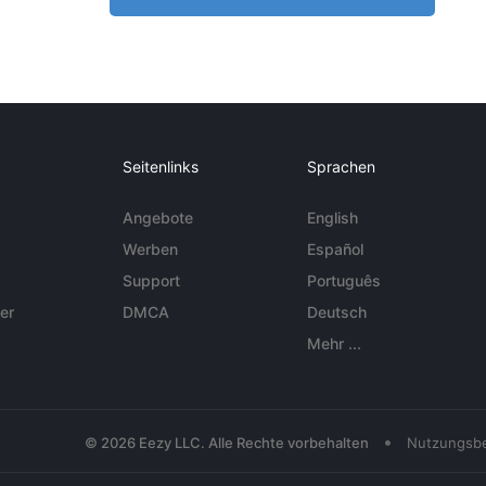
Seitenlinks
Sprachen
Angebote
English
Werben
Español
Support
Português
er
DMCA
Deutsch
Mehr ...
•
© 2026 Eezy LLC. Alle Rechte vorbehalten
Nutzungsb