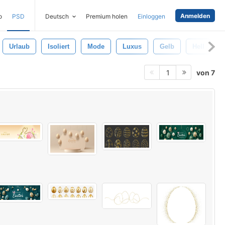
Anmelden
o
PSD
Deutsch
Premium holen
Einloggen
Urlaub
Isoliert
Mode
Luxus
Gelb
Hell
von 7
1