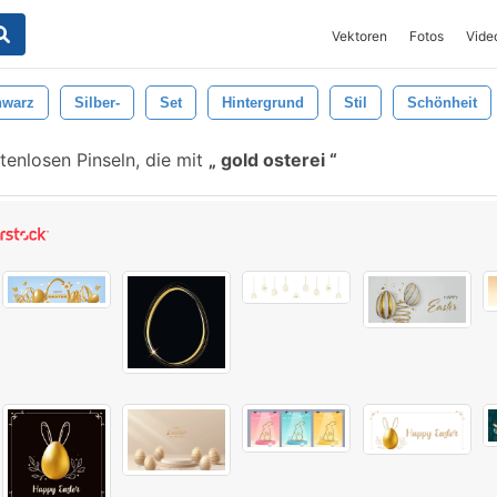
Vektoren
Fotos
Vide
hwarz
Silber-
Set
Hintergrund
Stil
Schönheit
enlosen Pinseln, die mit
gold osterei