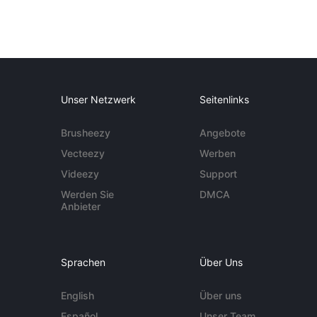
Unser Netzwerk
Seitenlinks
Brusheezy
Angebote
Vecteezy
Werben
Videezy
Support
Werden Sie
DMCA
Anbieter
Sprachen
Über Uns
English
Über uns
Español
Unser Team