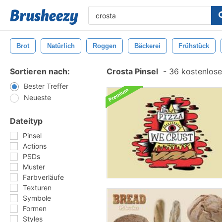
Brot
Natürlich
Roggen
Bäckerei
Frühstück
Sortieren nach:
Crosta Pinsel
-
36 kostenlosen
Bester Treffer
Neueste
Dateityp
Pinsel
Actions
PSDs
Muster
Farbverläufe
Texturen
Symbole
Formen
Styles