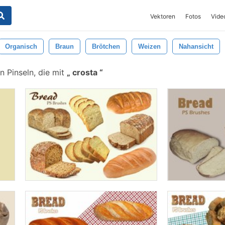
Vektoren
Fotos
Vide
Organisch
Braun
Brötchen
Weizen
Nahansicht
 Pinseln, die mit
crosta