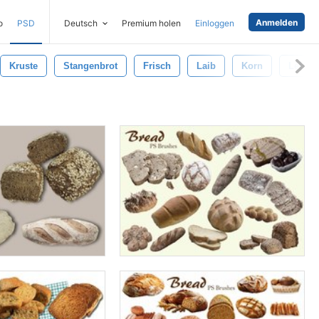
Anmelden
o
PSD
Deutsch
Premium holen
Einloggen
Kruste
Stangenbrot
Frisch
Laib
Korn
Lebens