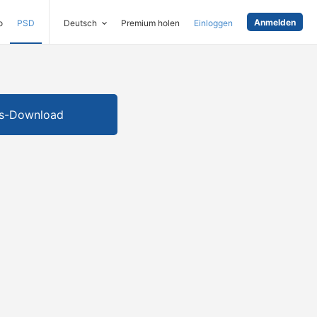
Anmelden
o
PSD
Deutsch
Premium holen
Einloggen
is-Download