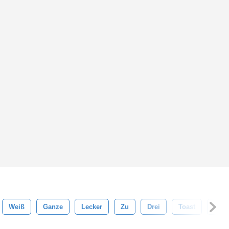
Weiß
Ganze
Lecker
Zu
Drei
Toast
Geto