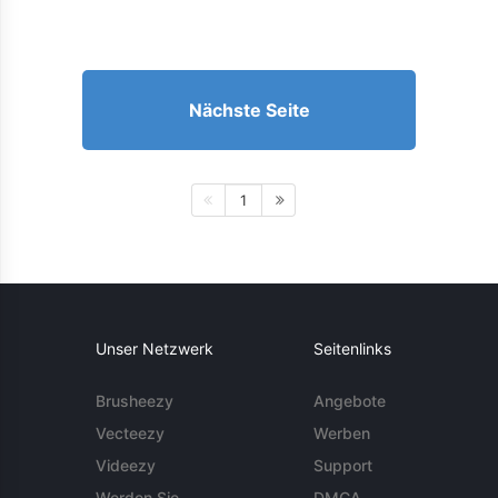
Nächste Seite
1
Unser Netzwerk
Seitenlinks
Brusheezy
Angebote
Vecteezy
Werben
Videezy
Support
Werden Sie
DMCA