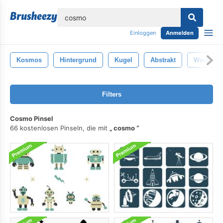
lose
Einloggen
Anmelden
Kosmos
Hintergrund
Kugel
Abstrakt
Weiß
Filters
Cosmo Pinsel
66 kostenlosen Pinseln, die mit
cosmo