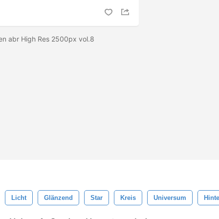
en abr High Res 2500px vol.8
Licht
Glänzend
Star
Kreis
Universum
Hint