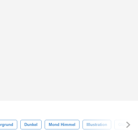
ergrund
Dunkel
Mond Himmel
Illustration
Glühend