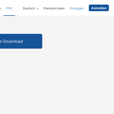
Anmelden
o
PSD
Deutsch
Premium holen
Einloggen
is-Download