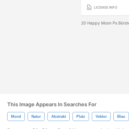
LICENSE INFO
20 Happy Moon Ps Bürst
This Image Appears In Searches For
Mond
Natur
Abstrakt
Platz
Vektor
Blau