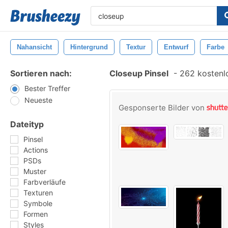
Nahansicht
Hintergrund
Textur
Entwurf
Farbe
Sortieren nach:
Closeup Pinsel
-
262 kostenlo
Bester Treffer
Neueste
Gesponserte Bilder von
Dateityp
Pinsel
Actions
PSDs
Muster
Farbverläufe
Texturen
Symbole
Formen
Styles