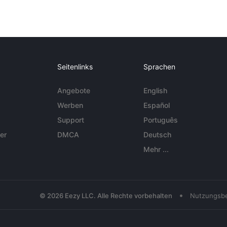
Seitenlinks
Sprachen
Angebote
English
Werben
Español
Support
Português
er
DMCA
Deutsch
Mehr ...
•
© 2026 Eezy LLC. Alle Rechte vorbehalten
Nutzungsb