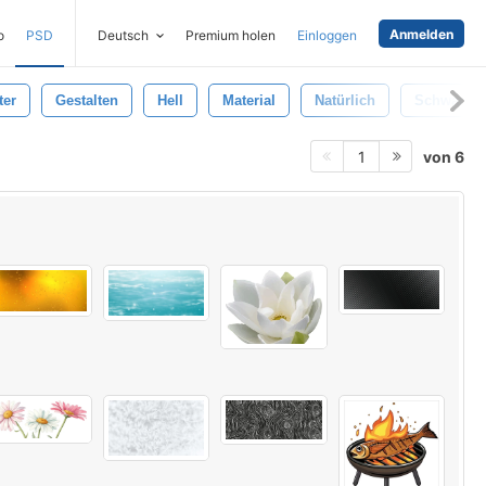
Anmelden
o
PSD
Deutsch
Premium holen
Einloggen
ter
Gestalten
Hell
Material
Natürlich
Schwarz
von 6
1