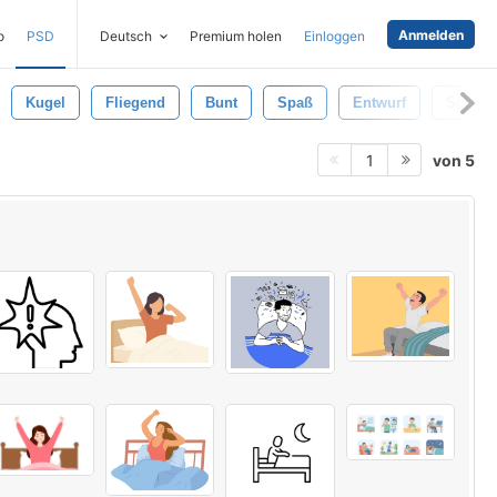
Anmelden
o
PSD
Deutsch
Premium holen
Einloggen
Kugel
Fliegend
Bunt
Spaß
Entwurf
Schau
von 5
1