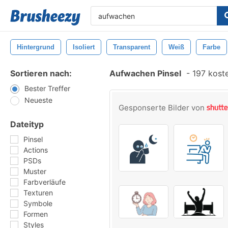
Hintergrund
Isoliert
Transparent
Weiß
Farbe
Sortieren nach:
Aufwachen Pinsel
-
197 koste
Bester Treffer
Neueste
Gesponserte Bilder von
Dateityp
Pinsel
Actions
PSDs
Muster
Farbverläufe
Texturen
Symbole
Formen
Styles