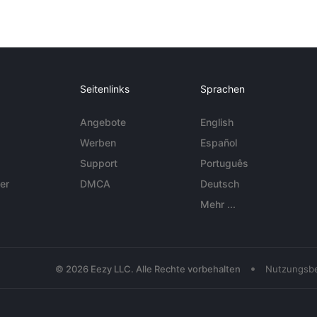
Seitenlinks
Sprachen
Angebote
English
Werben
Español
Support
Português
er
DMCA
Deutsch
Mehr ...
•
© 2026 Eezy LLC. Alle Rechte vorbehalten
Nutzungsb