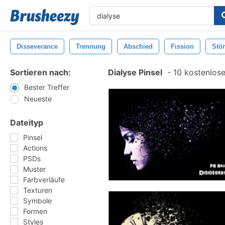
Disseverance
Trennung
Abschied
Fission
Stö
Sortieren nach:
Dialyse Pinsel
-
10 kostenlose
Bester Treffer
Neueste
Dateityp
Pinsel
Actions
PSDs
Muster
Farbverläufe
Texturen
Symbole
Formen
Styles