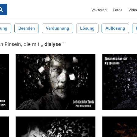
Vektoren
Fotos
Vide
rung
Beenden
Verdünnung
Lösung
Auflösung
n Pinseln, die mit
dialyse