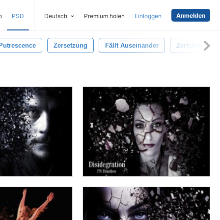
Anmelden
o
PSD
Deutsch
Premium holen
Einloggen
Putrescence
Zersetzung
Fällt Auseinander
Zerfallen