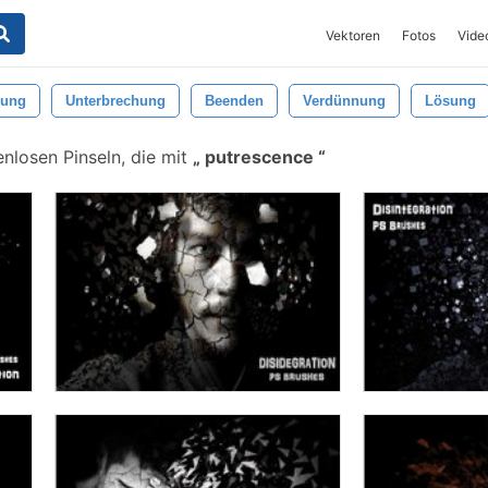
Vektoren
Fotos
Vide
rung
Unterbrechung
Beenden
Verdünnung
Lösung
nlosen Pinseln, die mit
putrescence