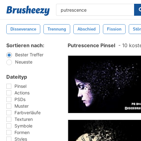
Disseverance
Trennung
Abschied
Fission
Stö
Sortieren nach:
Putrescence Pinsel
-
10 koste
Bester Treffer
Neueste
Dateityp
Pinsel
Actions
PSDs
Muster
Farbverläufe
Texturen
Symbole
Formen
Styles