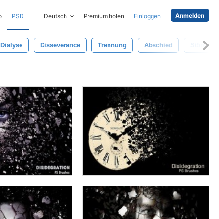
Anmelden
o
PSD
Deutsch
Premium holen
Einloggen
Dialyse
Disseverance
Trennung
Abschied
Störung