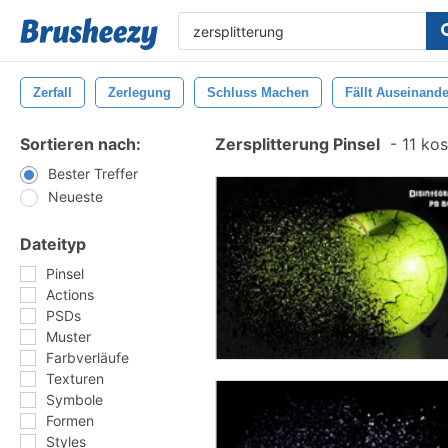
Zerfall
Zerlegung
Schluss Machen
Fällt Auseinande
Sortieren nach:
Zersplitterung Pinsel
-
11 kos
Bester Treffer
Neueste
Dateityp
Pinsel
Actions
PSDs
Muster
Farbverläufe
Texturen
Symbole
Formen
Styles