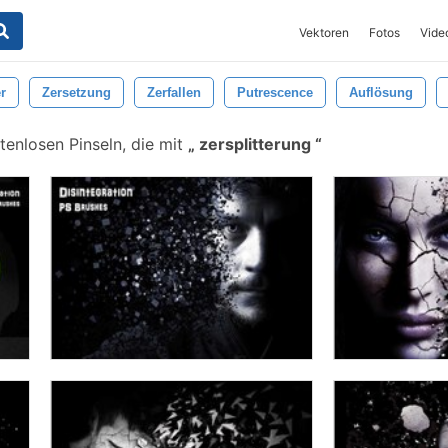
Vektoren
Fotos
Vide
r
Zersetzung
Zerfallen
Putrescence
Auflösung
tenlosen Pinseln, die mit
zersplitterung