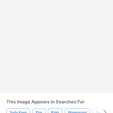
This Image Appears In Searches For
Soda Kann
Pop
Koks
Hintergrund
Stil
R