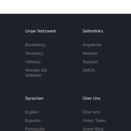
Unser Netzwerk
Seitenlinks
Brusheezy
Angebote
Vecteezy
Werben
Videezy
Support
Werden Sie
DMCA
Anbieter
Sprachen
Über Uns
English
Über uns
Español
Unser Team
Português
Unser Blog