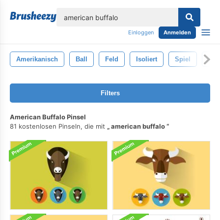
lose
Einloggen
Anmelden
Amerikanisch
Ball
Feld
Isoliert
Spiel
Spo
Filters
American Buffalo Pinsel
81 kostenlosen Pinseln, die mit
american buffalo