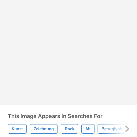
This Image Appears In Searches For
Kunst
Zeichnung
Rock
Alt
Petroglyph
H