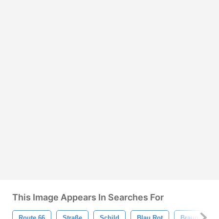
This Image Appears In Searches For
Route 66
Straße
Schild
Blau Rot
Braun