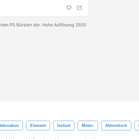
chen PS Bürsten abr. Hohe Auflösung 2500
Dekoration
Element
Isoliert
Motor-
Altmodisch