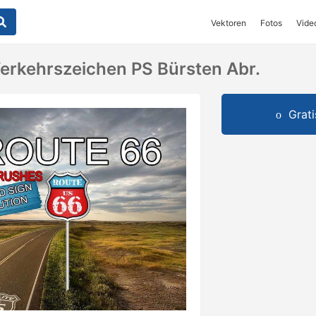
Vektoren
Fotos
Vide
erkehrszeichen PS Bürsten Abr.
Grat