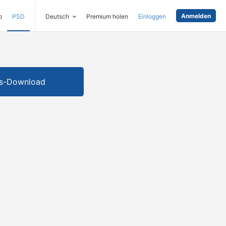
Anmelden
o
PSD
Deutsch
Premium holen
Einloggen
is-Download