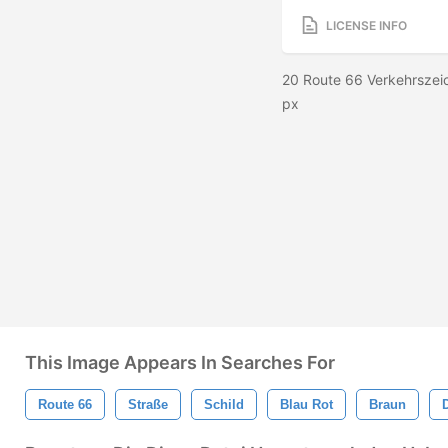
LICENSE INFO
20 Route 66 Verkehrszei
px
This Image Appears In Searches For
Route 66
Straße
Schild
Blau Rot
Braun