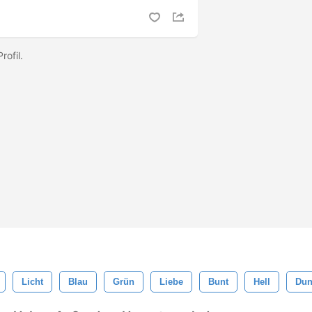
rofil.
Licht
Blau
Grün
Liebe
Bunt
Hell
Dun