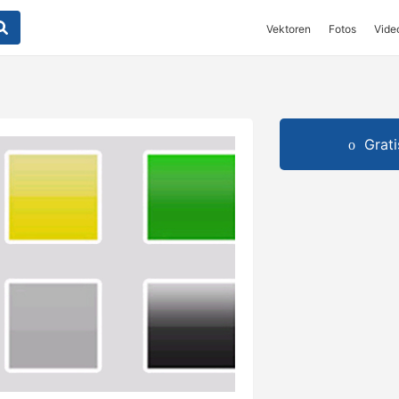
Vektoren
Fotos
Vide
Grat