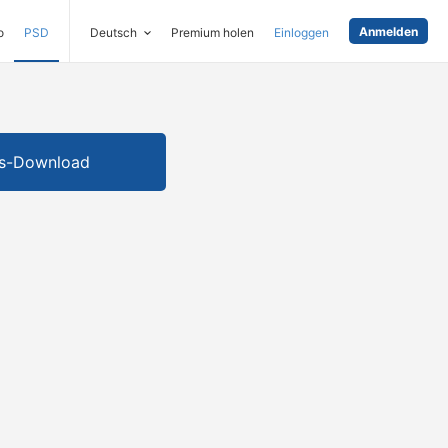
Anmelden
o
PSD
Deutsch
Premium holen
Einloggen
is-Download