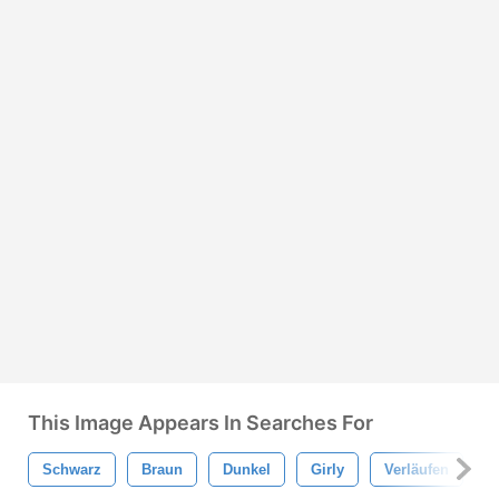
This Image Appears In Searches For
Schwarz
Braun
Dunkel
Girly
Verläufen
L