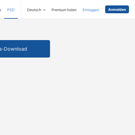
Anmelden
o
PSD
Deutsch
Premium holen
Einloggen
is-Download