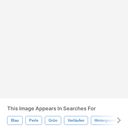
This Image Appears In Searches For
Blau
Perle
Grün
Verläufen
Hintergrund
F