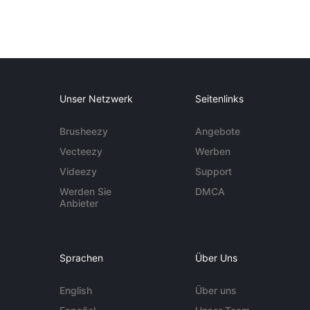
Unser Netzwerk
Seitenlinks
Brusheezy
Angebote
Vecteezy
Werben
Videezy
Support
Werden Sie
DMCA
Anbieter
Sprachen
Über Uns
English
Über uns