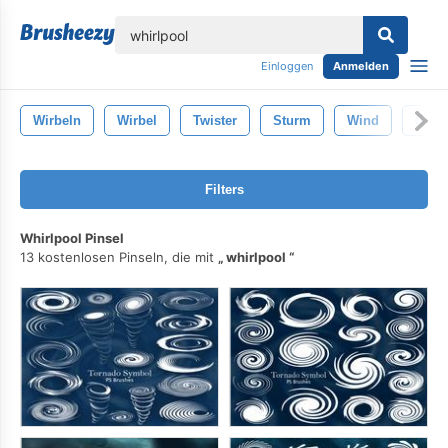
lose
Einloggen
Anmelden
Wirbeln
Wirbel
Twister
Sturm
Wind
Gewa
Filters
Whirlpool Pinsel
13 kostenlosen Pinseln, die mit
whirlpool