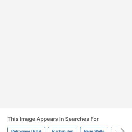
This Image Appears In Searches For
Retrowave Ui Kit
Rückspulen
Neue Welle
Synth