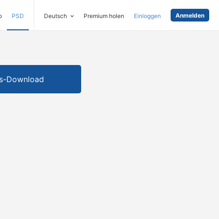
Anmelden
o
PSD
Deutsch
Premium holen
Einloggen
is-Download