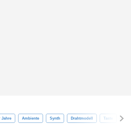
 Jahre
Ambiente
Synth
Drahtmodell
Taste
Psd