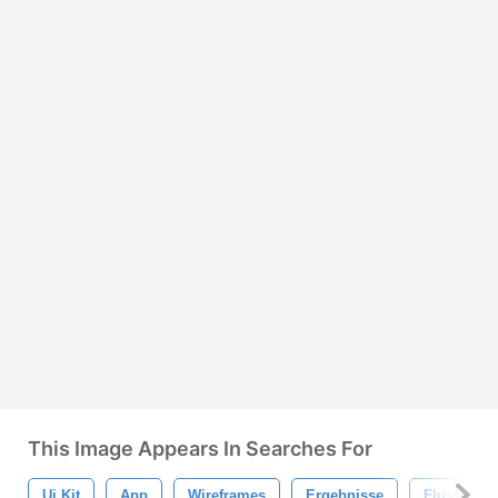
This Image Appears In Searches For
Ui Kit
App
Wireframes
Ergebnisse
Flussdiag