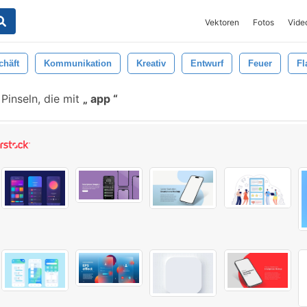
Vektoren
Fotos
Vide
chäft
Kommunikation
Kreativ
Entwurf
Feuer
F
Pinseln, die mit
app