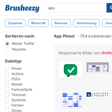
Quadrate
Minecraft
Brennen
Verbrennung
Ges
Sortieren nach:
App Pinsel
-
754 kostenlosen 
Bester Treffer
Neueste
Gesponserte Bilder von
Dateityp
Pinsel
Actions
PSDs
Muster
Farbverläufe
Texturen
Symbole
Formen
Styles