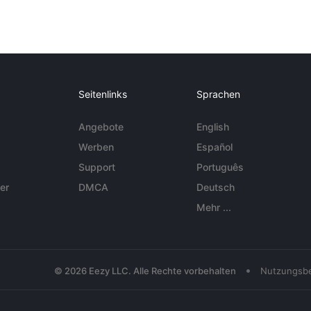
Seitenlinks
Sprachen
Angebote
English
Werben
Español
Support
Português
er
DMCA
Deutsch
Mehr ...
•
© 2026 Eezy LLC. Alle Rechte vorbehalten
Nutzungsb