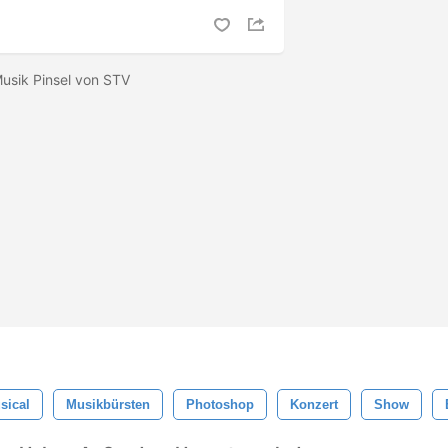
Musik Pinsel von STV
sical
Musikbürsten
Photoshop
Konzert
Show