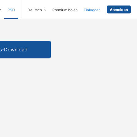
Anmelden
o
PSD
Deutsch
Premium holen
Einloggen
is-Download