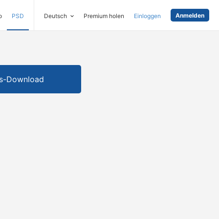
Anmelden
o
PSD
Deutsch
Premium holen
Einloggen
is-Download