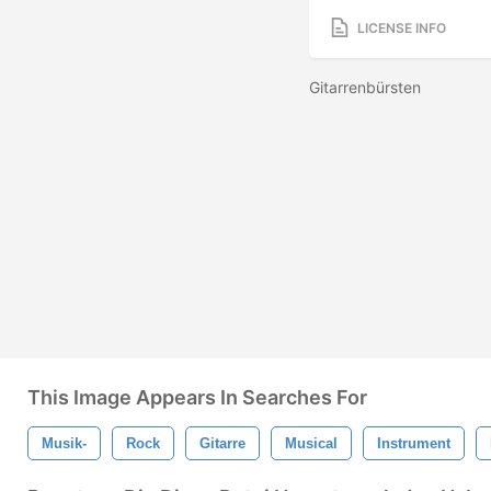
LICENSE INFO
Gitarrenbürsten
This Image Appears In Searches For
Musik-
Rock
Gitarre
Musical
Instrument