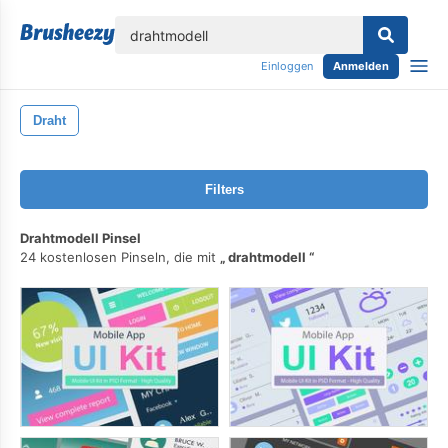
lose
Einloggen
Anmelden
Draht
Filters
Drahtmodell Pinsel
24 kostenlosen Pinseln, die mit
drahtmodell