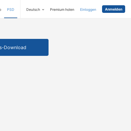
Anmelden
o
PSD
Deutsch
Premium holen
Einloggen
is-Download