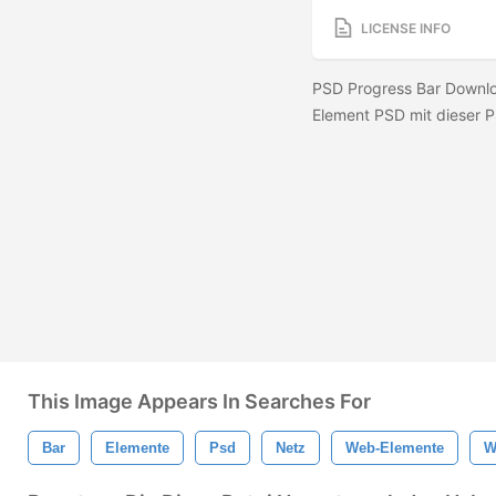
LICENSE INFO
PSD Progress Bar Downloa
Element PSD mit dieser 
This Image Appears In Searches For
Bar
Elemente
Psd
Netz
Web-Elemente
W