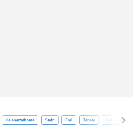
Helenartathome
Stein
Frei
Tapete
Groß
Top