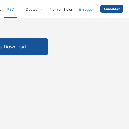
Anmelden
o
PSD
Deutsch
Premium holen
Einloggen
is-Download