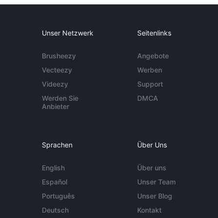
Unser Netzwerk
Seitenlinks
Brusheezy
Angebote
Vecteezy
Werben
Videezy
Support
Werden Sie
DMCA
Anbieter
Sprachen
Über Uns
English
Über uns
Español
Unser Team
Português
Unser Blog
Deutsch
Kontakt