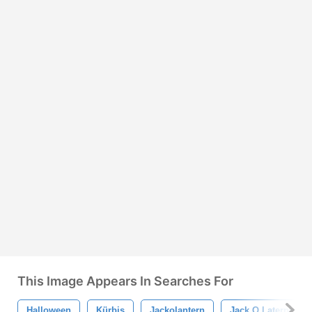
This Image Appears In Searches For
Halloween
Kürbis
Jackolantern
Jack O Laterne