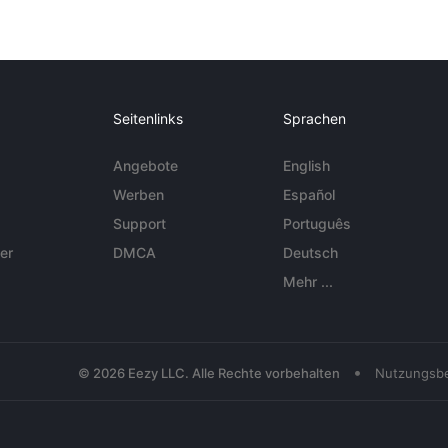
Seitenlinks
Sprachen
Angebote
English
Werben
Español
Support
Português
er
DMCA
Deutsch
Mehr ...
•
© 2026 Eezy LLC. Alle Rechte vorbehalten
Nutzungsb