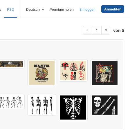
Anmelden
o
PSD
Deutsch
Premium holen
Einloggen
von 5
1