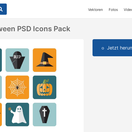
Vektoren
Fotos
Vide
ween PSD Icons Pack
Jetzt herun