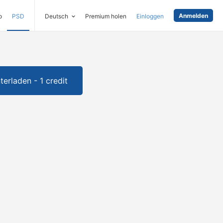
Anmelden
o
PSD
Deutsch
Premium holen
Einloggen
terladen - 1 credit