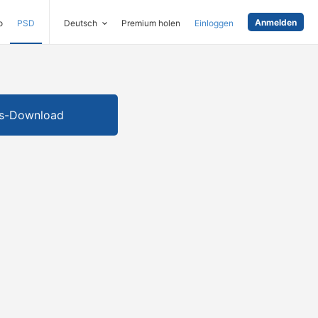
Anmelden
o
PSD
Deutsch
Premium holen
Einloggen
is-Download