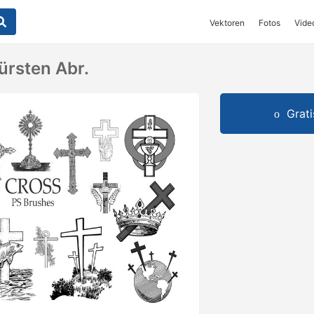
Vektoren
Fotos
Vide
ürsten Abr.
Grat