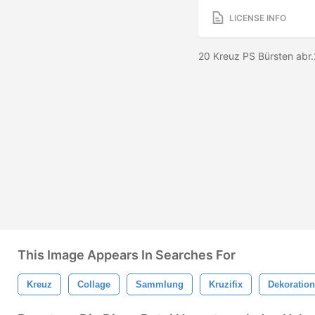
LICENSE INFO
20 Kreuz PS Bürsten abr
This Image Appears In Searches For
Kreuz
Collage
Sammlung
Kruzifix
Dekoration