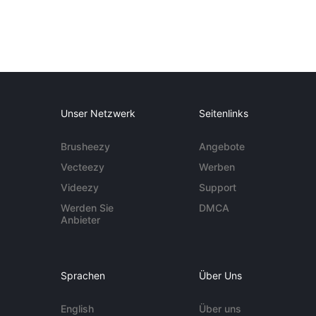
Unser Netzwerk
Seitenlinks
Brusheezy
Angebote
Vecteezy
Werben
Videezy
Support
Werden Sie
DMCA
Anbieter
Sprachen
Über Uns
English
Über uns