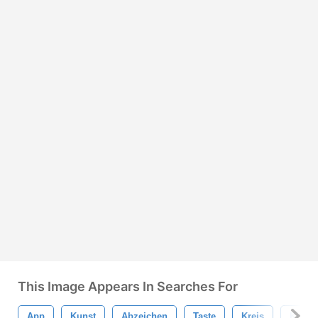
This Image Appears In Searches For
App
Kunst
Abzeichen
Taste
Kreis
Kreati