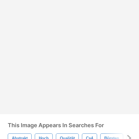
This Image Appears In Searches For
Abstrakt
Hoch
Qualität
Cs4
Bürsten
Set