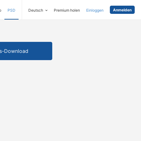
Anmelden
o
PSD
Deutsch
Premium holen
Einloggen
is-Download