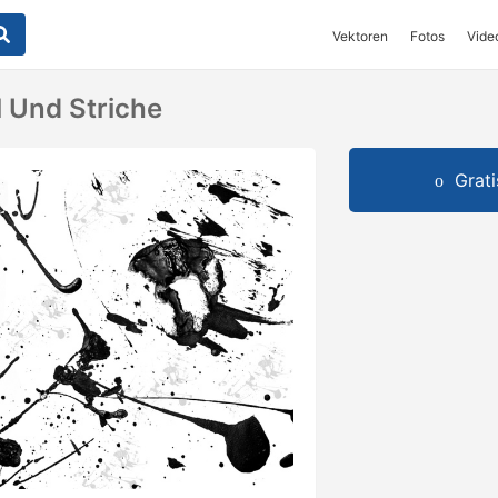
Vektoren
Fotos
Vide
l Und Striche
Grat