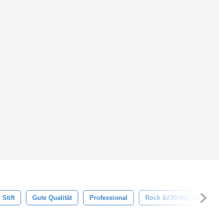
Stift
Gute Qualität
Professional
Rock &#39;n&#39; Roll