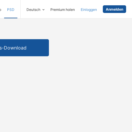
Anmelden
o
PSD
Deutsch
Premium holen
Einloggen
is-Download