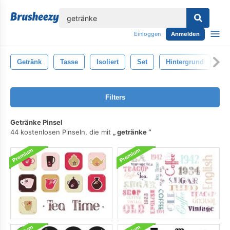
lose
Einloggen
Anmelden
Getränk
Tasse
Isoliert
Set
Hintergrund
Ba
Filters
Getränke Pinsel
44 kostenlosen Pinseln, die mit
getränke