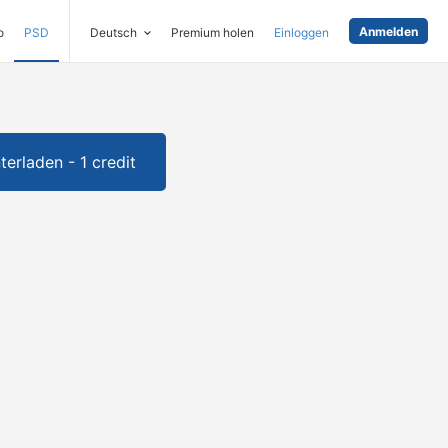
Anmelden
o
PSD
Deutsch
Premium holen
Einloggen
terladen - 1 credit