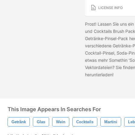
LICENSE INFO
Prost! Lassen Sie uns ei
und Cocktails Brush Pack
Getränke-Pinsel-Pack her
verschiedene Getränke-Pi
Cocktail-Pinsel, Soda-Pin
etwas mehr Somethin 'Some
Vektordateien? Sie finden
herunterladen!
This Image Appears In Searches For
Getränk
Glas
Wein
Cocktails
Martini
Leb