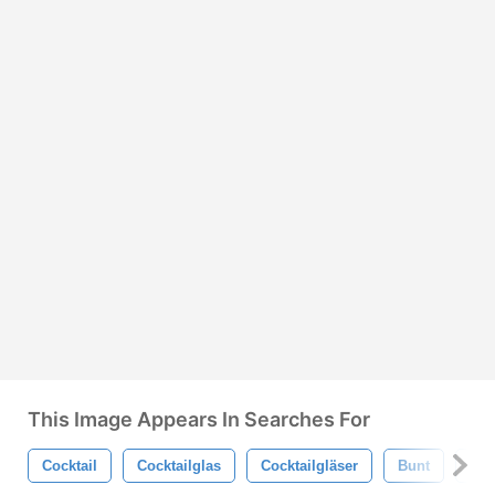
This Image Appears In Searches For
Cocktail
Cocktailglas
Cocktailgläser
Bunt
Get