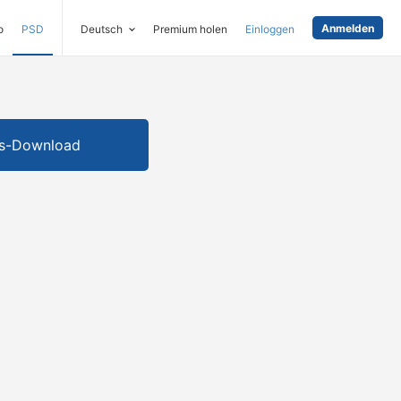
Anmelden
o
PSD
Deutsch
Premium holen
Einloggen
is-Download