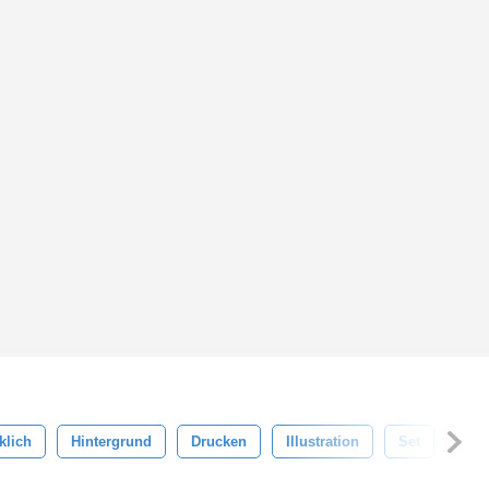
klich
Hintergrund
Drucken
Illustration
Set
Vikt